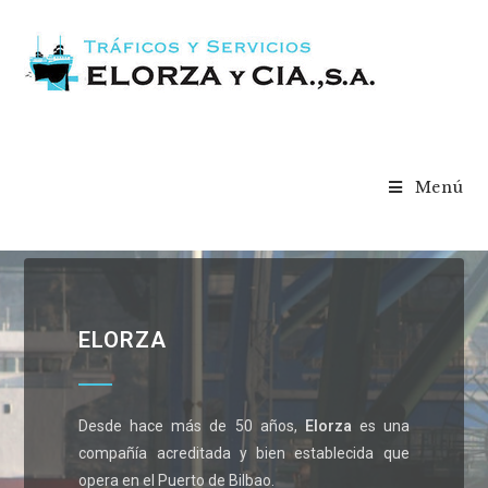
Menú
ELORZA
Desde hace más de 50 años,
Elorza
es una
compañía acreditada y bien establecida que
opera en el Puerto de Bilbao.