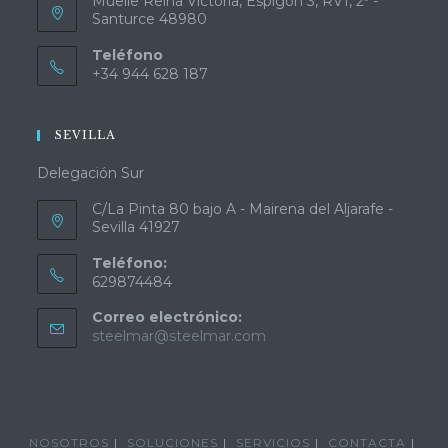
Muelle Reina Victoria, Espigón 3, RV1, 2ª -
Santurce 48980
Teléfono
+34 944 628 187
SEVILLA
Delegación Sur
C/La Pinta 80 bajo A - Mairena del Aljarafe -
Sevilla 41927
Teléfono:
629874484
Correo electrónico:
steelmar@steelmar.com
NOSOTROS
SOLUCIONES
SERVICIOS
CONTACTA